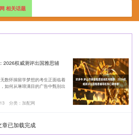
网 相关话题
券配资网
资炒股门户
股票正规配资开户
2026权威测评出国雅思辅
，无数怀揣留学梦想的考生正面临着
多，如何从琳琅满目的广告中甄别出
13
分类：
加配网
文章已加载完成