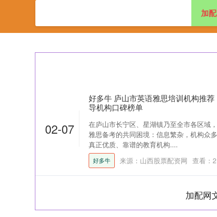
加配
首页
加配网
证
好多牛 庐山市英语雅思培训机构推荐：
导机构口碑榜单
在庐山市长宁区、星湖镇乃至全市各区域
02-07
雅思备考的共同困境：信息繁杂，机构众
真正优质、靠谱的教育机构....
来源：山西股票配资网
查看：
2
好多牛
加配网