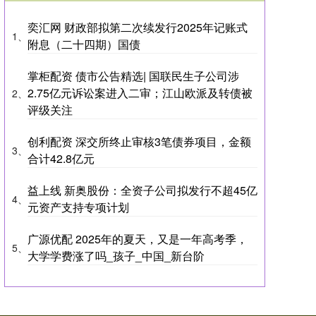
奕汇网 财政部拟第二次续发行2025年记账式
1、
附息（二十四期）国债
掌柜配资 债市公告精选| 国联民生子公司涉
2.75亿元诉讼案进入二审；江山欧派及转债被
2、
评级关注
创利配资 深交所终止审核3笔债券项目，金额
3、
合计42.8亿元
益上线 新奥股份：全资子公司拟发行不超45亿
4、
元资产支持专项计划
广源优配 2025年的夏天，又是一年高考季，
5、
大学学费涨了吗_孩子_中国_新台阶