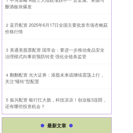
1
酿酒板块爆发
​蓝乔配资 2025年6月17日全国主要批发市场杏鲍菇
2
价格行情
​美通美股票配资 国常会：要进一步推动食品安全
3
治理模式向事前预防转变 强化全链条监管
​翻翻配资 光大证券：港股未来或继续震荡上行，
4
关注“哑铃”型配置
​振兴配资 银行扛大旗，科技凉凉！创业板3连阴，
5
还有哪些投资机会？
最新文章