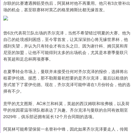
尔联的比赛遭遇脚筋受伤后，阿莫林对他不再重用。他只有3次替补出
场的机会，甚至联赛杯对英乙的格里姆斯比都无缘首发。
曾6次代表荷兰队出场的齐尔克泽，当然不希望错过明夏的大赛。他为
自己的处境感到困惑，至今零首发，让其深深担心将无缘世界杯，他
感到失望，并认为只有转会才有出头之日。因为谢什科、姆贝莫和库
尼亚的加盟，让他不可能得到太多的出场机会，尤其是本赛季曼联只
有英超和足总杯两项赛事。
在夏季转会市场上，曼联并未接受任何对齐尔克泽的报价，选择将出
租霍伊伦德。据悉，那不勒斯最初想要的是齐尔克泽，最后以租借的
形式签下了霍伊伦德。现在，齐尔克泽可能申请在1月份转会，他的选
择有不少。
意甲的尤文图斯、AC米兰和科莫，英超的西汉姆联和埃弗顿，以及荷
甲的埃因霍温等球队都表达了兴趣。齐尔克泽与曼联的合同有效期至
2029年，俱乐部还拥有延长12个月合同期的选项。
阿莫林可能希望保留一名替补中锋，因此如果齐尔克泽要走人，传闻