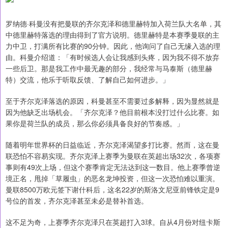
罗纳德·科曼没有把曼联的齐尔克泽和德里赫特加入荷兰队大名单，其
中德里赫特落选的理由得到了官方说明。德里赫特是本赛季曼联的主
力中卫，打满所有比赛的90分钟。因此，他询问了自己无缘入选的理
由。科曼介绍道：「有时候选人会让我感到头疼，因为我不得不放弃
一些后卫。那是我工作中最无趣的部分，我经常与马泰斯（德里赫
特）交流，他乐于听取反馈、了解自己如何进步。」
至于齐尔克泽落选的原因，科曼甚至不需要过多解释，因为显然就是
因为他缺乏出场机会。「齐尔克泽？他目前根本没打过什么比赛。如
果你是荷兰队的成员，那么你必须具备良好的节奏感。」
随着明年世界杯的日益临近，齐尔克泽渴望多打比赛。然而，这在曼
联恐怕不容易实现。齐尔克泽上赛季为曼联在英超出场32次，各项赛
事则有49次上场，但这个赛季肯定无法达到这一数目。他上赛季曾逆
境正名，甩掉「草履虫」的恶名龙坤投资，但这一次恐怕难以重演。
曼联8500万欧元签下谢什科后，这名22岁的斯洛文尼亚前锋铁定是9
号位的首发，齐尔克泽甚至未必是替补首选。
这不足为奇，上赛季齐尔克泽只在英超打入3球。自从4月份对纽卡斯