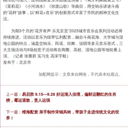
《茉莉花》《小河淌水》《弥渡山歌》等曲目，用交响乐讲述斗南
的“花样”故事，以“鲜花+音乐”的创新形式丰富了市民的精神文化生
活。
为期3个月的“花开有声 乐见呈贡”2025城市音乐会系列活动还将
持续推进。活动以音乐为纽带弘利配资，融合斗南花海、大学城与湿
地公园的特点，涵盖交响乐、民谣、街舞、说唱等多元音乐形式，三
大主场活动与9场创意子活动将在商圈、高校、湿地公园等地轮番上
演。（记者 张雁群 实习生 高宋宇航）
发布于：北京市
加配网提示：文章来自网络，不代表本站观点。
上一篇：
易启胜 9.15—9.28 好运渐入佳境，偏财运翻红的生肖
榜，霉运退散，贵人运强
下一篇：
维海配资 亲手制作宋锦风铃，带孩子走进传统文化的世
界！