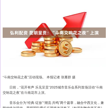
“斗南交响花之夜”活动现场。 本报记者 张雁群 摄
日前，“花开有声 乐见呈贡”2025城市音乐会系列首场活动“斗南
交响花之夜”在斗南花市上演。
音乐会分为“经典·绽放”“潮流·共鸣”两个篇章，融合中西文化，兼
顾传统与现代，昆明国际爱乐乐团接连演奏了《匈牙利舞曲第五号》