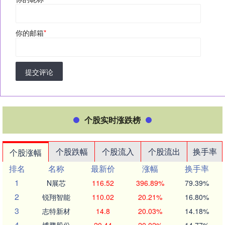
你的邮箱
*
提交评论
个股实时涨跌榜
个股跌幅
个股流入
个股流出
换手率
个股涨幅
排名
名称
最新价
涨幅
换手率
1
N展芯
116.52
396.89%
79.39%
2
锐翔智能
110.02
20.21%
16.80%
3
志特新材
14.8
20.03%
14.18%
4
博腾股份
20.44
20.02%
14.77%