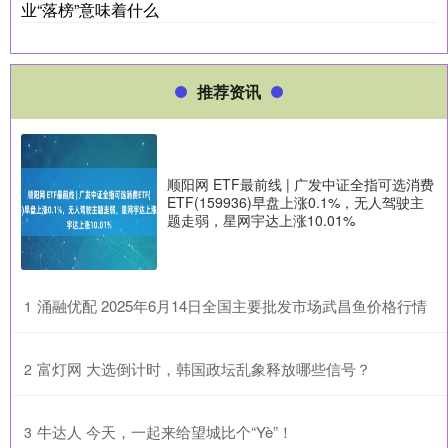
业“落榜”意味着什么
推荐资讯
顺阳网 ETF最前线 | 广发中证全指可选消费
ETF(159936)早盘上涨0.1%，无人驾驶主
题走弱，星网宇达上涨10.01%
​涌融优配 2025年6月14日全国主要批发市场武昌鱼价格行情
1
​富灯网 大选倒计时，韩国政坛乱象释放哪些信号？
2
​牛达人 今天，一起来给望城比个“Yè”！
3