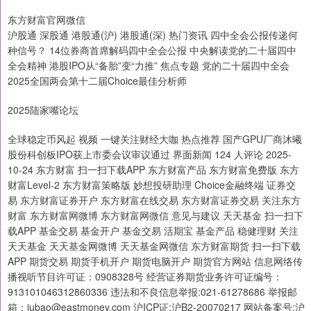
东方财富官网微信
沪股通 深股通 港股通(沪) 港股通(深) 热门资讯 四中全会公报传递何
种信号？ 14位券商首席解码四中全会公报 中央解读党的二十届四中
全会精神 港股IPO从“备胎”变“力推” 焦点专题 党的二十届四中全会
2025全国两会第十二届Choice最佳分析师
2025陆家嘴论坛
全球稳定币风起 视频 一键关注财经大咖 热点推荐 国产GPU厂商沐曦
股份科创板IPO获上市委会议审议通过 界面新闻 124 人评论 2025-
10-24 东方财富 扫一扫下载APP 东方财富产品 东方财富免费版 东方
财富Level-2 东方财富策略版 妙想投研助理 Choice金融终端 证券交
易 东方财富证券开户 东方财富在线交易 东方财富证券交易 关注东方
财富 东方财富网微博 东方财富网微信 意见与建议 天天基金 扫一扫下
载APP 基金交易 基金开户 基金交易 活期宝 基金产品 稳健理财 关注
天天基金 天天基金网微博 天天基金网微信 东方财富期货 扫一扫下载
APP 期货交易 期货手机开户 期货电脑开户 期货官方网站 信息网络传
播视听节目许可证：0908328号 经营证券期货业务许可证编号：
913101046312860336 违法和不良信息举报:021-61278686 举报邮
箱：jubao@eastmoney.com 沪ICP证:沪B2-20070217 网站备案号:沪