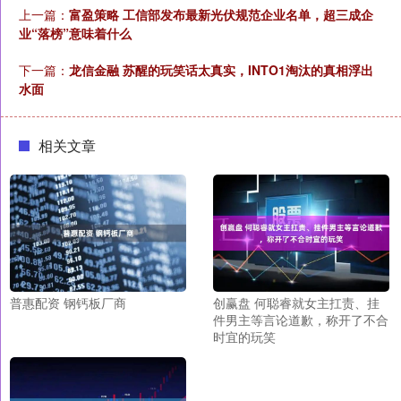
上一篇：
富盈策略 工信部发布最新光伏规范企业名单，超三成企
业“落榜”意味着什么
下一篇：
龙信金融 苏醒的玩笑话太真实，INTO1淘汰的真相浮出
水面
相关文章
普惠配资 钢钙板厂商
创赢盘 何聪睿就女主扛责、挂
件男主等言论道歉，称开了不合
时宜的玩笑