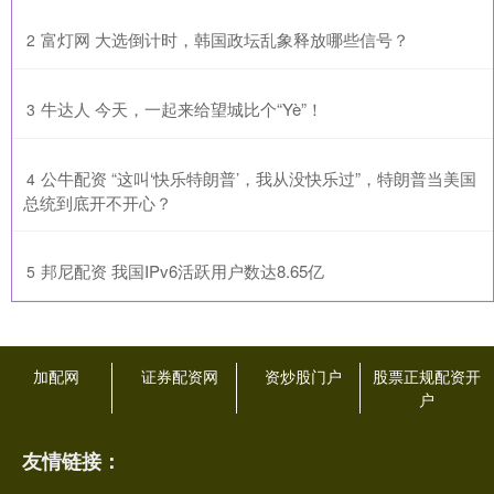
​富灯网 大选倒计时，韩国政坛乱象释放哪些信号？
2
​牛达人 今天，一起来给望城比个“Yè”！
3
​公牛配资 “这叫‘快乐特朗普’，我从没快乐过”，特朗普当美国
4
总统到底开不开心？
​邦尼配资 我国IPv6活跃用户数达8.65亿
5
加配网
证券配资网
资炒股门户
股票正规配资开
户
友情链接：