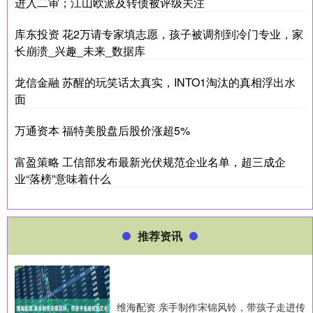
进入二审；江山欧派及转债被评级关注
库东投资 花2万请专家填志愿，孩子被调剂到冷门专业，家
长崩溃_兴趣_未来_数据库
龙信金融 苏醒的玩笑话太真实，INTO1淘汰的真相浮出水
面
万通资本 福特美股盘后股价涨超5%
富盈策略 工信部发布最新光伏规范企业名单，超三成企
业“落榜”意味着什么
推荐资讯
维海配资 亲手制作宋锦风铃，带孩子走进传