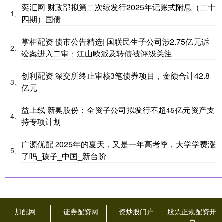
奕汇网 财政部拟第二次续发行2025年记账式附息（二十
1、
四期）国债
掌柜配资 债市公告精选| 国联民生子公司涉2.75亿元诉
2、
讼案进入二审；江山欧派及转债被评级关注
创利配资 深交所终止审核3笔债券项目，金额合计42.8
3、
亿元
益上线 新奥股份：全资子公司拟发行不超45亿元资产支
4、
持专项计划
广源优配 2025年的夏天，又是一年高考季，大学学费涨
5、
了吗_孩子_中国_新台阶
加配网
证券配资网
资炒股门户
股票正规配资开
户