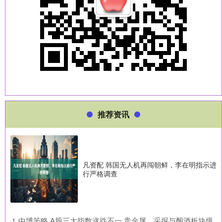
推荐资讯
凡资配 韩国无人机再闯朝鲜，李在明指示进
行严格调查
​中博策略 A股三大指数涨跌不一 贵金属、采掘与酿酒板块爆
1