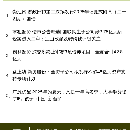
奕汇网 财政部拟第二次续发行2025年记账式附息（二十
1、
四期）国债
掌柜配资 债市公告精选| 国联民生子公司涉2.75亿元诉
2、
讼案进入二审；江山欧派及转债被评级关注
创利配资 深交所终止审核3笔债券项目，金额合计42.8
3、
亿元
益上线 新奥股份：全资子公司拟发行不超45亿元资产支
4、
持专项计划
广源优配 2025年的夏天，又是一年高考季，大学学费涨
5、
了吗_孩子_中国_新台阶