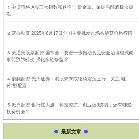
​中博策略 A股三大指数涨跌不一 贵金属、采掘与酿酒板块爆
1
发
​蓝乔配资 2025年6月17日全国主要批发市场杏鲍菇价格行情
2
​美通美股票配资 国常会：要进一步推动食品安全治理模式向
3
事前预防转变 强化全链条监管
​翻翻配资 光大证券：港股未来或继续震荡上行，关注“哑
4
铃”型配置
​振兴配资 银行扛大旗，科技凉凉！创业板3连阴，还有哪些
5
投资机会？
最新文章