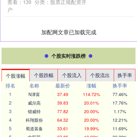
查看：
139
分类：
股票正规配资开
户
加配网文章已加载完成
个股实时涨跌榜
个股跌幅
个股流入
个股流出
换手率
个股涨幅
排名
名称
最新价
涨幅
换手率
1
N津富
37.49
114.72%
77.46%
2
威尔高
39.83
20.01%
17.76%
3
锴威特
77.82
20.00%
1.17%
4
科翔股份
64.32
20.00%
12.21%
5
蜀道装备
33.61
19.99%
11.69%
6
中巨芯
27.85
19.99%
32.20%