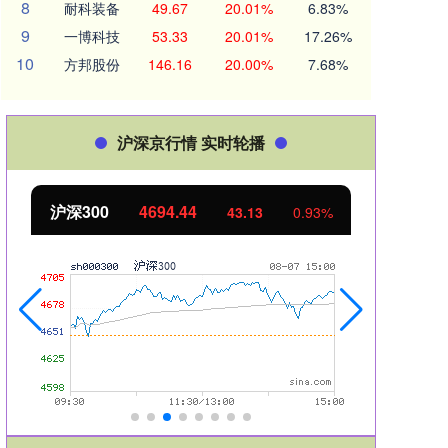
8
耐科装备
49.67
20.01%
6.83%
9
一博科技
53.33
20.01%
17.26%
10
方邦股份
146.16
20.00%
7.68%
沪深京行情 实时轮播
北证50
1134.24
创业
11.37
1.01%