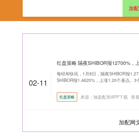
加配
首页
加配网
证
红盘策略 隔夜SHIBOR报12700%，
每经AI快讯，1月8日，隔夜SHIBOR报1.2
02-11
SHIBOR报1.4620%，上涨1.20个基点。3个月
来源：驰盈配资APP下载
查
红盘策略
加配网