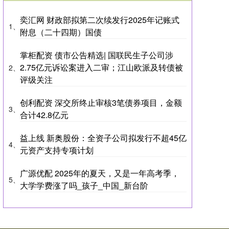
奕汇网 财政部拟第二次续发行2025年记账式
1、
附息（二十四期）国债
掌柜配资 债市公告精选| 国联民生子公司涉
2.75亿元诉讼案进入二审；江山欧派及转债被
2、
评级关注
创利配资 深交所终止审核3笔债券项目，金额
3、
合计42.8亿元
益上线 新奥股份：全资子公司拟发行不超45亿
4、
元资产支持专项计划
广源优配 2025年的夏天，又是一年高考季，
5、
大学学费涨了吗_孩子_中国_新台阶