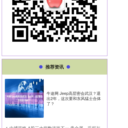
推荐资讯
牛途网 Jeep高层密会武汉？退
出2年，这次要和东风猛士合体
了？
​中博策略 A股三大指数涨跌不一 贵金属、采掘与