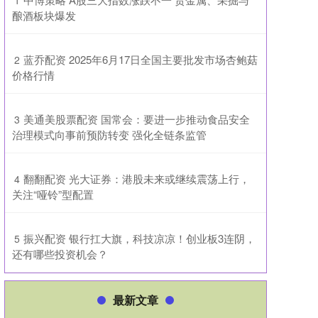
1
酿酒板块爆发
​蓝乔配资 2025年6月17日全国主要批发市场杏鲍菇
2
价格行情
​美通美股票配资 国常会：要进一步推动食品安全
3
治理模式向事前预防转变 强化全链条监管
​翻翻配资 光大证券：港股未来或继续震荡上行，
4
关注“哑铃”型配置
​振兴配资 银行扛大旗，科技凉凉！创业板3连阴，
5
还有哪些投资机会？
最新文章