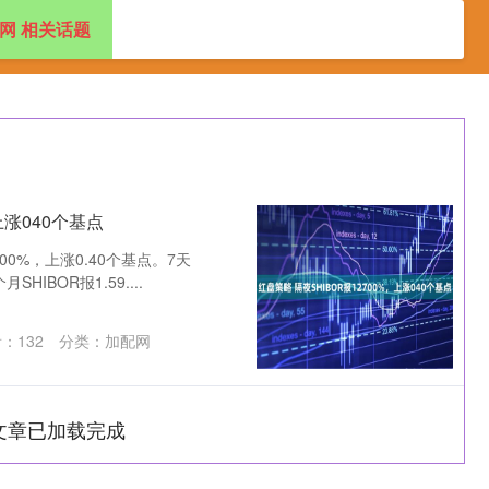
网 相关话题
券配资网
资炒股门户
股票正规配资开户
上涨040个基点
700%，上涨0.40个基点。7天
SHIBOR报1.59....
看：
132
分类：
加配网
文章已加载完成