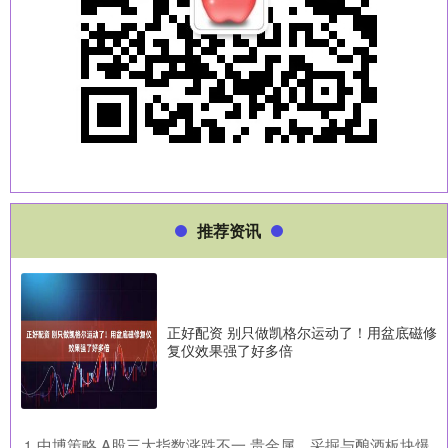
推荐资讯
正好配资 别只做凯格尔运动了！用盆底磁修
复仪效果强了好多倍
​中博策略 A股三大指数涨跌不一 贵金属、采掘与酿酒板块爆
1