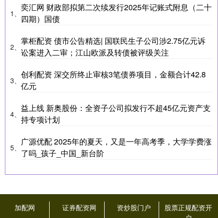
奕汇网 财政部拟第二次续发行2025年记账式附息（二十
1、
四期）国债
掌柜配资 债市公告精选| 国联民生子公司涉2.75亿元诉
2、
讼案进入二审；江山欧派及转债被评级关注
创利配资 深交所终止审核3笔债券项目，金额合计42.8
3、
亿元
益上线 新奥股份：全资子公司拟发行不超45亿元资产支
4、
持专项计划
广源优配 2025年的夏天，又是一年高考季，大学学费涨
5、
了吗_孩子_中国_新台阶
加配网
证券配资网
资炒股门户
股票正规配资开
户