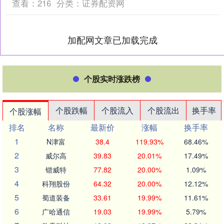
查看：
216
分类：
证券配资网
加配网文章已加载完成
个股实时涨跌榜
个股跌幅
个股流入
个股流出
换手率
个股涨幅
排名
名称
最新价
涨幅
换手率
1
N津富
38.4
119.93%
68.46%
2
威尔高
39.83
20.01%
17.49%
3
锴威特
77.82
20.00%
1.09%
4
科翔股份
64.32
20.00%
12.12%
5
蜀道装备
33.61
19.99%
11.61%
6
广哈通信
19.03
19.99%
5.79%