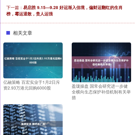
下一篇：
易启胜 9.15—9.28 好运渐入佳境，偏财运翻红的生肖
榜，霉运退散，贵人运强
相关文章
亿融策略 百宏实业于1月2日斥
盈珑操盘 国常会研究进一步健
资2.93万港元回购6000股
全横向生态保护补偿机制有关举
措