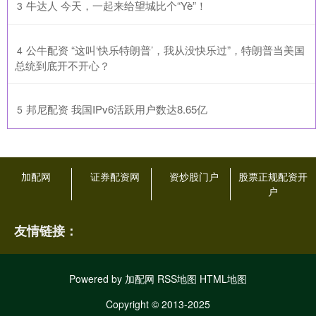
​牛达人 今天，一起来给望城比个“Yè”！
3
​公牛配资 “这叫‘快乐特朗普’，我从没快乐过”，特朗普当美国
4
总统到底开不开心？
​邦尼配资 我国IPv6活跃用户数达8.65亿
5
加配网
证券配资网
资炒股门户
股票正规配资开
户
友情链接：
Powered by
加配网
RSS地图
HTML地图
Copyright
© 2013-2025