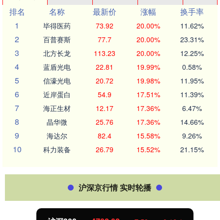
排名
名称
最新价
涨幅
换手率
1
毕得医药
73.92
20.00%
11.62%
2
百普赛斯
77.7
20.00%
23.31%
3
北方长龙
113.23
20.00%
12.25%
4
蓝盾光电
22.81
19.99%
0.58%
5
信濠光电
20.72
19.98%
11.95%
6
近岸蛋白
54.9
17.51%
11.39%
7
海正生材
12.17
17.36%
6.47%
8
晶华微
25.76
17.36%
14.66%
9
海达尔
82.4
15.58%
9.26%
10
科力装备
26.79
15.52%
21.15%
沪深京行情 实时轮播