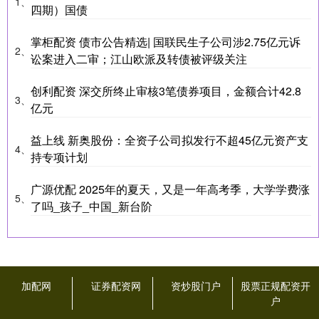
1、
四期）国债
掌柜配资 债市公告精选| 国联民生子公司涉2.75亿元诉
2、
讼案进入二审；江山欧派及转债被评级关注
创利配资 深交所终止审核3笔债券项目，金额合计42.8
3、
亿元
益上线 新奥股份：全资子公司拟发行不超45亿元资产支
4、
持专项计划
广源优配 2025年的夏天，又是一年高考季，大学学费涨
5、
了吗_孩子_中国_新台阶
加配网
证券配资网
资炒股门户
股票正规配资开
户