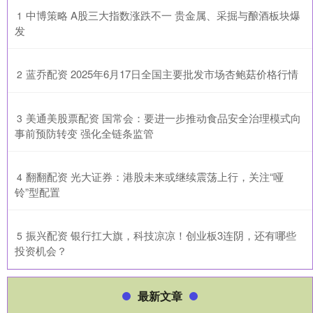
​中博策略 A股三大指数涨跌不一 贵金属、采掘与酿酒板块爆
1
发
​蓝乔配资 2025年6月17日全国主要批发市场杏鲍菇价格行情
2
​美通美股票配资 国常会：要进一步推动食品安全治理模式向
3
事前预防转变 强化全链条监管
​翻翻配资 光大证券：港股未来或继续震荡上行，关注“哑
4
铃”型配置
​振兴配资 银行扛大旗，科技凉凉！创业板3连阴，还有哪些
5
投资机会？
最新文章