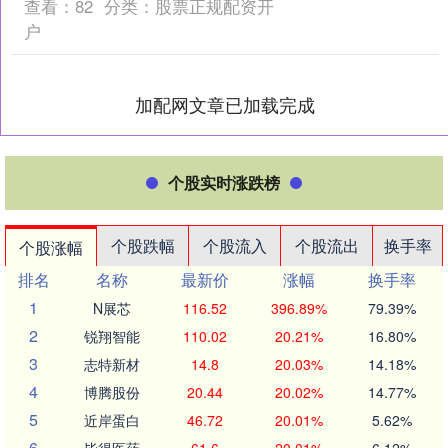
查看：
82
分类：
股票正规配资开
户
加配网文章已加载完成
个股实时涨跌榜
个股跌幅
个股流入
个股流出
换手率
个股涨幅
排名
名称
最新价
涨幅
换手率
1
N展芯
116.52
396.89%
79.39%
2
锐翔智能
110.02
20.21%
16.80%
3
志特新材
14.8
20.03%
14.18%
4
博腾股份
20.44
20.02%
14.77%
5
近岸蛋白
46.72
20.01%
5.62%
6
毕得医药
61.6
20.01%
6.12%