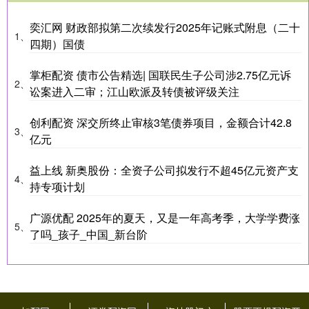
奕汇网 财政部拟第二次续发行2025年记账式附息（二十
1、
四期）国债
掌柜配资 债市公告精选| 国联民生子公司涉2.75亿元诉
2、
讼案进入二审；江山欧派及转债被评级关注
创利配资 深交所终止审核3笔债券项目，金额合计42.8
3、
亿元
益上线 新奥股份：全资子公司拟发行不超45亿元资产支
4、
持专项计划
广源优配 2025年的夏天，又是一年高考季，大学学费涨
5、
了吗_孩子_中国_新台阶