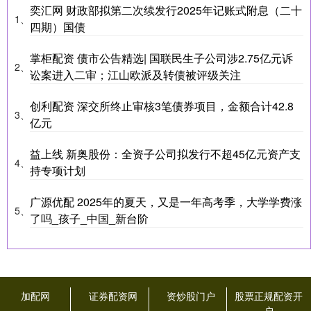
奕汇网 财政部拟第二次续发行2025年记账式附息（二十
1、
四期）国债
掌柜配资 债市公告精选| 国联民生子公司涉2.75亿元诉
2、
讼案进入二审；江山欧派及转债被评级关注
创利配资 深交所终止审核3笔债券项目，金额合计42.8
3、
亿元
益上线 新奥股份：全资子公司拟发行不超45亿元资产支
4、
持专项计划
广源优配 2025年的夏天，又是一年高考季，大学学费涨
5、
了吗_孩子_中国_新台阶
加配网
证券配资网
资炒股门户
股票正规配资开
户