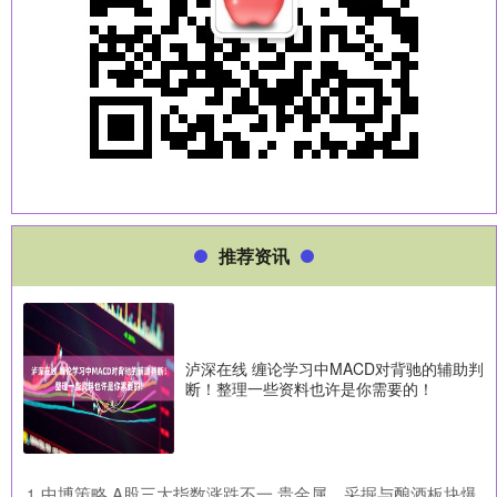
推荐资讯
泸深在线 缠论学习中MACD对背驰的辅助判
断！整理一些资料也许是你需要的！
​中博策略 A股三大指数涨跌不一 贵金属、采掘与酿酒板块爆
1